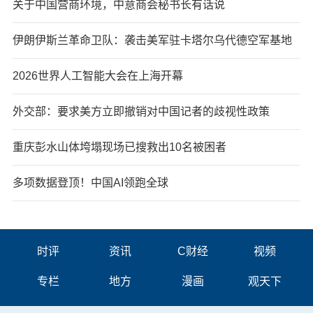
关于中国营商环境，中意商会秘书长有话说
伊朗伊斯兰革命卫队：袭击美军驻卡塔尔乌代德空军基地
2026世界人工智能大会在上海开幕
外交部：要求美方立即撤销对中国记者的歧视性政策
重庆彭水山体垮塌现场已搜救出10名被困者
多项数据登顶！中国AI领跑全球
时评
资讯
C财经
视频
专栏
地方
漫画
观天下