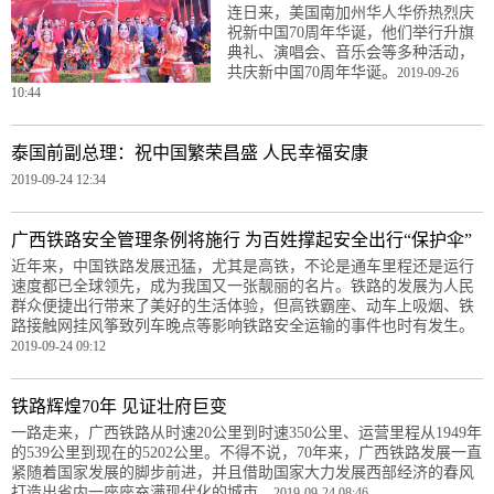
连日来，美国南加州华人华侨热烈庆
祝新中国70周年华诞，他们举行升旗
典礼、演唱会、音乐会等多种活动，
共庆新中国70周年华诞。
2019-09-26
10:44
泰国前副总理：祝中国繁荣昌盛 人民幸福安康
2019-09-24 12:34
广西铁路安全管理条例将施行 为百姓撑起安全出行“保护伞”
近年来，中国铁路发展迅猛，尤其是高铁，不论是通车里程还是运行
速度都已全球领先，成为我国又一张靓丽的名片。铁路的发展为人民
群众便捷出行带来了美好的生活体验，但高铁霸座、动车上吸烟、铁
路接触网挂风筝致列车晚点等影响铁路安全运输的事件也时有发生。
2019-09-24 09:12
铁路辉煌70年 见证壮府巨变
一路走来，广西铁路从时速20公里到时速350公里、运营里程从1949年
的539公里到现在的5202公里。不得不说，70年来，广西铁路发展一直
紧随着国家发展的脚步前进，并且借助国家大力发展西部经济的春风
打造出省内一座座充满现代化的城市。
2019-09-24 08:46