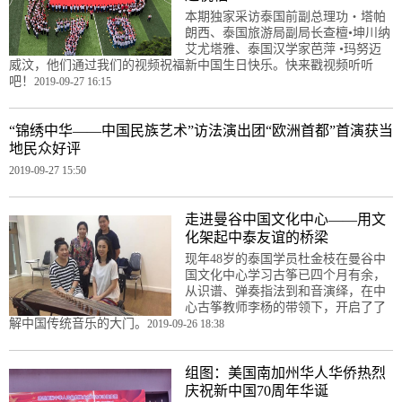
本期独家采访泰国前副总理功・塔帕
朗西、泰国旅游局副局长查檀•坤川纳
艾尤塔雅、泰国汉学家芭萍 •玛努迈
威汶，他们通过我们的视频祝福新中国生日快乐。快来戳视频听听
吧！
2019-09-27 16:15
“锦绣中华——中国民族艺术”访法演出团“欧洲首都”首演获当
地民众好评
2019-09-27 15:50
走进曼谷中国文化中心——用文
化架起中泰友谊的桥梁
现年48岁的泰国学员杜金枝在曼谷中
国文化中心学习古筝已四个月有余，
从识谱、弹奏指法到和音演绎，在中
心古筝教师李杨的带领下，开启了了
解中国传统音乐的大门。
2019-09-26 18:38
组图：美国南加州华人华侨热烈
庆祝新中国70周年华诞