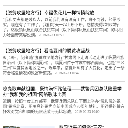
【脱贫攻坚地方行】幸福像花儿一样悄悄绽放
“我和丈夫都是残疾人，以前我们没有没有工作，赚不到钱，经常吵
架，现在有了工作了，我们每天一起上班下班，感情变得越来越好
了。达板镇凤凰山联合扶贫车间（以下简称凤凰山扶贫车间）的马祖
力哈面带笑容说到。
2019-09-23 10:50
【脱贫攻坚地方行】看临夏州的脱贫攻坚战
9月19日，记者随“脱贫攻坚地方行”甘肃线下走访活动走进了临夏回族
自治州（以下简称临夏州）。临夏州位于甘肃中部西南面，也是“三区
三州”深度贫困地区之一。近年来，临夏州却有了大变化，走出了一条
符合临夏情况的致富新道路。
2019-09-23 10:47
嘹亮歌声献祖国，豪情满怀踏征程——武警兵团总队隆重举
办“我和我的祖国”网络歌咏比赛
近期，按照年度工作部署，武警兵团总队自下而上举办“我和我的祖
国”歌咏比赛，用嘹亮的歌声向新中国成立70周年献礼，用铿锵的誓言
抒发对党和祖国的无限热爱与无比忠诚。
2019-09-23 10:00
看习近平如何谈“三农”