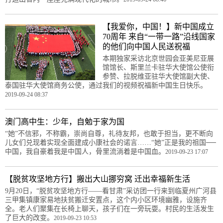
【我爱你，中国！】新中国成立
70周年 来自“一带一路”沿线国家
的他们向中国人民送祝福
本期独家采访北京世园会亚美尼亚展
馆馆长、斯里兰卡驻华大使馆公使衔
参赞、拉脱维亚驻华大使馆副大使、
泰国驻华大使馆商务公使，通过我们的视频祝福新中国生日快乐。
2019-09-24 08:37
澳门高中生：少年，自勉于家为国
“她”不信邪，不称霸，崇尚自尊，礼待友邦，也敢于担当，更不断向
儿女们兑现着实现全面建成小康社会的诺言……“她”正是我的祖国──
中国，我自豪着我是中国人，骨里流淌着是中国血。
2019-09-23 17:07
【脱贫攻坚地方行】搬出大山挪穷窝 迁出幸福新生活
9月20日，“脱贫攻坚地方行——看甘肃”采访团一行来到临夏州广河县
三甲集镇康家易地扶贫搬迁安置点，这个内小区环境幽雅，设施齐
全。老人们聚集在长椅上聊天，孩子们在一旁玩耍。村民的生活发生
了巨大的改变。
2019-09-23 10:53