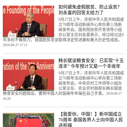
如何避免虚假脱贫、防止返贫？
刘永富的回答太给力了
9月27日上午，庆祝中华人民共和国成
立70周年活动新闻中心举办第三场新
闻发布会。国务院扶贫开发领导小组
办公室主任刘永富表示，经过经过这6
年多的不懈努力，我国脱贫攻坚取得决定性进展和重大历史性成就。
2019-09-27 17:13
韩长赋谈粮食安全：已实现“十五
连丰” 今年预计又是一个丰收年
9月27日上午，庆祝中华人民共和国成
立70周年活动新闻中心举办第三场新
闻发布会。中央农村工作领导小组办
公室主任、农业农村部部长韩长赋就
粮食安全问题指出，要把中国人的饭碗牢牢端在自己手里。
2019-09-27
16:26
【我爱你，中国！】新中国成立
70周年 泰国各界人士向中国人民
送祝福