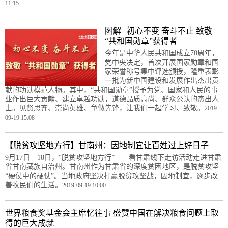
11:15
图解 | 初心不变 奋斗不止 致敬
“共和国勋章”获得者
今年是中华人民共和国成立70周年，
党中央决定，首次开展国家勋章和国
家荣誉称号集中评选颁授，隆重表彰
一批为新中国建设和发展作出杰出贡
献的功勋模范人物。其中，“共和国勋章”授予为党、国家和人民的事
业作出巨大贡献、建立卓越功勋，道德品质高尚、群众公认的杰出人
士。见贤思齐、崇尚英雄、争做先锋，让我们一起学习、致敬。
2019-
09-19 15:08
【脱贫攻坚地方行】甘南州：因地制宜让百姓过上好日子
9月17日—18日，“脱贫攻坚地方行”——看甘肃线下走访活动走进甘肃
省甘南藏族自治州。甘南州作为甘肃省的深度贫困地区，是脱贫攻坚
“硬仗中的硬仗”。当地政府坚决打赢脱贫攻坚战，因地制宜，逐步改
善牧民们的生活。
2019-09-19 10:00
世界粮食奖基金会主席忆往事 盛赞中国在解决粮食问题上取
得的巨大成就