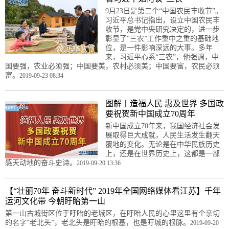
9月23日是第二个“中国农民丰收节”。
习近平总书记指出，设立中国农民丰
收节，是党中央研究决定的，进一步
彰显了“三农”工作重中之重的基础地
位，是一件影响深远的大事。多年
来，习近平心系“三农”，他强调，中
国要强，农业必须强；中国要美，农村必须美；中国要富，农民必须
富。
2019-09-23 08:34
图解丨造福人民 惠及世界 多国政
要祝贺新中国成立70周年
新中国成立70年来，我国经济社会发
展取得巨大成就，人民生活发生翻天
覆地的变化。无论是在中华民族历史
上，还是在世界历史上，这都是一部
感天动地的奋斗史诗。
2019-09-20 13:36
【“壮丽70年 奋斗新时代” 2019年全国网络媒体看江苏】千年
运河文化带 今朝盱眙第一山
第一山古城街区位于盱眙的老城区，在盱眙人民的心里这里有个亲切
的名字“老北头”，老北头是盱眙的根基，也是盱城的根脉。
2019-09-20