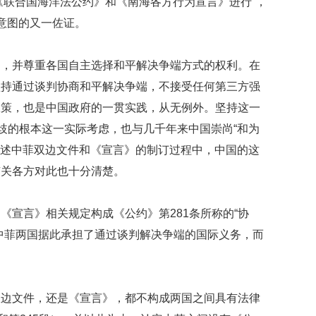
年《联合国海洋法公约》和《南海各方行为宣言》进行”，
意图的又一佐证。
则，并尊重各国自主选择和平解决争端方式的权利。在
坚持通过谈判协商和平解决争端，不接受任何第三方强
政策，也是中国政府的一贯实践，从无例外。坚持这一
分歧的根本这一实际考虑，也与几千年来中国崇尚“和为
在上述中菲双边文件和《宣言》的制订过程中，中国的这
有关各方对此也十分清楚。
《宣言》相关规定构成《公约》第281条所称的“协
中菲两国据此承担了通过谈判解决争端的国际义务，而
双边文件，还是《宣言》，都不构成两国之间具有法律