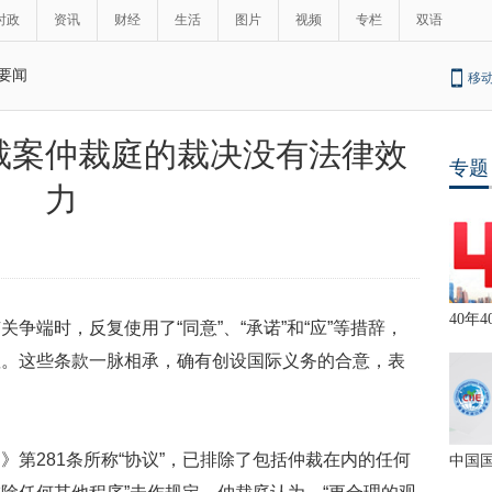
时政
资讯
财经
生活
图片
视频
专栏
双语
要闻
移
裁案仲裁庭的裁决没有法律效
专题
力
40年4
争端时，反复使用了“同意”、“承诺”和“应”等措辞，
显。这些条款一脉相承，确有创设国际义务的合意，表
》第281条所称“协议”，已排除了包括仲裁在内的任何
中国