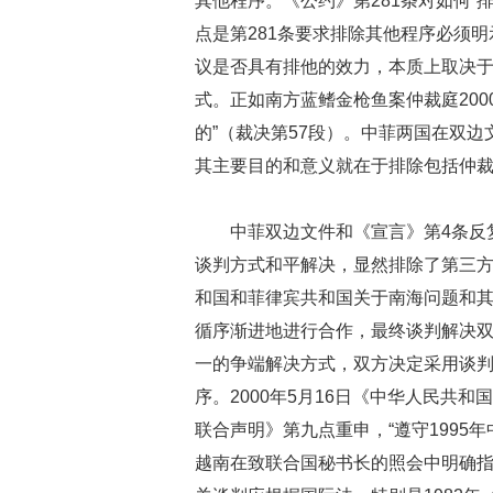
其他程序。《公约》第281条对如何“
点是第281条要求排除其他程序必须明
议是否具有排他的效力，本质上取决
式。正如南方蓝鳍金枪鱼案仲裁庭20
的”（裁决第57段）。中菲两国在双
其主要目的和意义就在于排除包括仲
中菲双边文件和《宣言》第4条反
谈判方式和平解决，显然排除了第三方争
和国和菲律宾共和国关于南海问题和其
循序渐进地进行合作，最终谈判解决双方
一的争端解决方式，双方决定采用谈
序。2000年5月16日《中华人民共
联合声明》第九点重申，“遵守1995年
越南在致联合国秘书长的照会中明确指