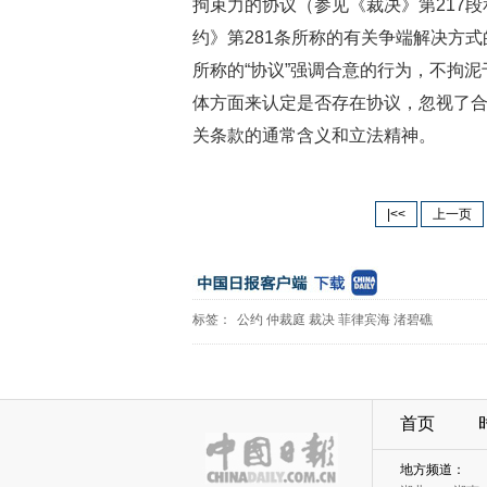
拘束力的协议（参见《裁决》第217段
约》第281条所称的有关争端解决方式的
所称的“协议”强调合意的行为，不拘
体方面来认定是否存在协议，忽视了合
关条款的通常含义和立法精神。
|<<
上一页
标签：
公约
仲裁庭
裁决
菲律宾海
渚碧礁
首页
地方频道：