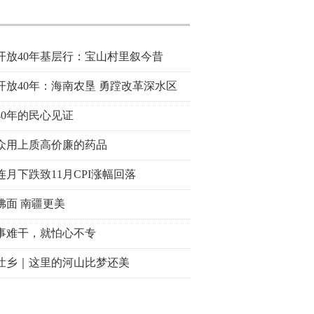
开放40年基层行：宝山村里叙今昔
开放40年：海南农垦 勇蹚改革深水区
40年的民心见证
众用上质高价廉的药品
连月下跌致11月CPI涨幅回落
拂面 南疆更美
事难干，就怕心不专
壮乡｜这里的河山比梦还美