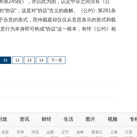
和第245段），并以此为由，认定中菲之间没有《公
“协议”，这是对“协议”含义的曲解。《公约》第281条
泥于合意的形式，而仲裁庭却仅仅从意思表示的形式和载
意行为本身即可构成“协议”这一根本，有悖《公约》相
11
12
13
14
下一页
时政
资讯
财经
生活
图片
视频
专
北京
天津
河北
山西
辽宁
吉林
黑龙江
上海
江苏