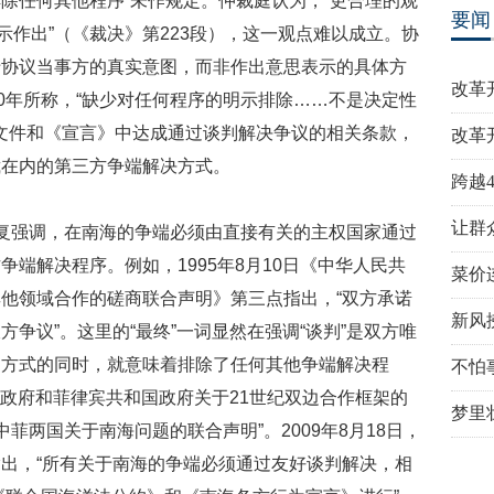
排除任何其他程序”未作规定。仲裁庭认为，“更合理的观
要闻
示作出”（《裁决》第223段），这一观点难以成立。协
于协议当事方的真实意图，而非作出意思表示的具体方
改革
00年所称，“缺少对任何程序的明示排除……不是决定性
边文件和《宣言》中达成通过谈判解决争议的相关条款，
改革
裁在内的第三方争端解决方式。
跨越
让群
复强调，在南海的争端必须由直接有关的主权国家通过
端解决程序。例如，1995年8月10日《中华人民共
菜价
他领域合作的磋商联合声明》第三点指出，“双方承诺
新风
争议”。这里的“最终”一词显然在强调“谈判”是双方唯
判方式的同时，就意味着排除了任何其他争端解决程
不怕
和国政府和菲律宾共和国政府关于21世纪双边合作框架的
梦里
中菲两国关于南海问题的联合声明”。2009年8月18日，
出，“所有关于南海的争端必须通过友好谈判解决，相